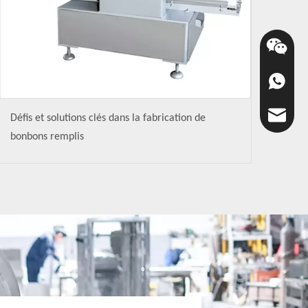
+86-136-
chaoyan
Défis et solutions clés dans la fabrication de
bonbons remplis