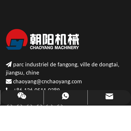

parc industriel de fangong, ville de dongtai,
jiangsu, chine

chaoyang@cnchaoyang.com

+86-136-0511-0389
chaoyang@cnchaoyang.com
+86-136-0511-0389
CONTACTEZ-NOUS