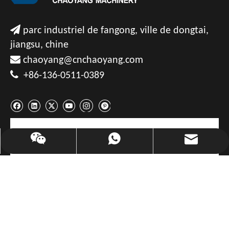

parc industriel de fangong, ville de dongtai,
jiangsu, chine

chaoyang@cnchaoyang.com

+86-136-0511-0389
CONTACTEZ-NOUS
chaoyang@cnchaoyang.com
+86-136-0511-0389