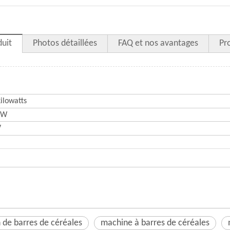
duit
Photos détaillées
FAQ et nos avantages
Pro
kilowatts
kW
V
 de barres de céréales
machine à barres de céréales