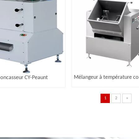
Mélangeur à température co
oncasseur CY-Peaunt
CY
1
2
»