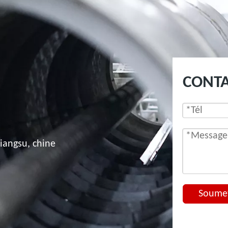
CONT
jiangsu, chine
Soume