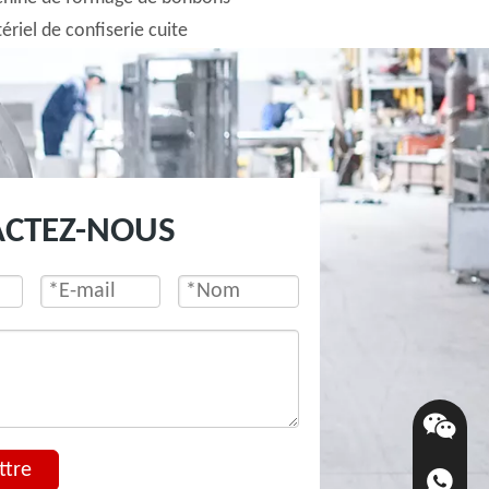
ériel de confiserie cuite
ACTEZ-NOUS
ttre
+86-136-