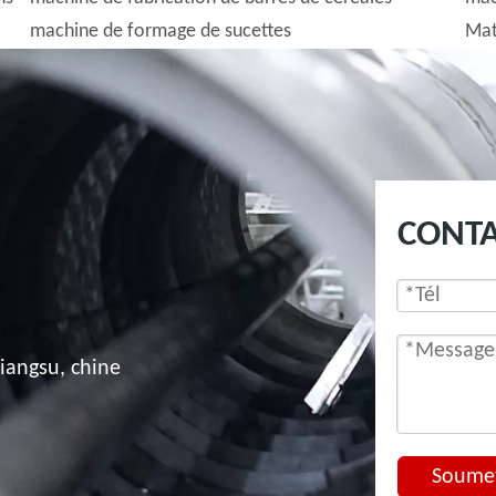
machine de formage de sucettes
Mat
CONT
jiangsu, chine
Soume