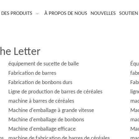
DES PRODUITS
À PROPOS DE NOUS
NOUVELLES
SOUTIEN
he Letter
équipement de sucette de balle
Équ
Fabrication de barres
fab
Fabrication de bonbons durs
Fab
Ligne de production de barres de céréales
lig
machine à barres de céréales
mac
Machine d'emballage à grande vitesse
Mac
Machine d'emballage de bonbons
mac
Machine d'emballage efficace
Mac
ns
machine de fabrication de barres de céréales
mac